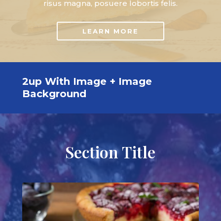
risus magna, posuere lobortis felis.
LEARN MORE
2up With Image + Image
Background
Section Title