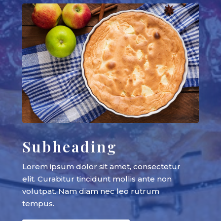
Subheading
Lorem ipsum dolor sit amet, consectetur
elit. Curabitur tincidunt mollis ante non
volutpat. Nam diam nec leo rutrum
tempus.